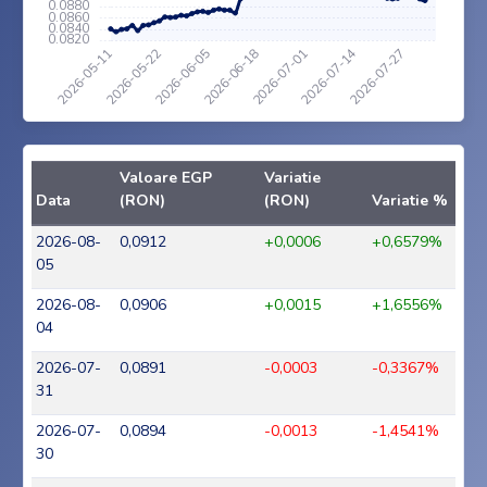
Valoare EGP
Variatie
Data
(RON)
(RON)
Variatie %
2026-08-
0,0912
+0,0006
+0,6579%
05
2026-08-
0,0906
+0,0015
+1,6556%
04
2026-07-
0,0891
-0,0003
-0,3367%
31
2026-07-
0,0894
-0,0013
-1,4541%
30